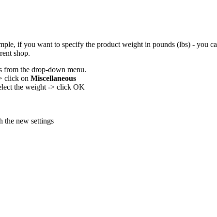
ample, if you want to specify the product weight in pounds (lbs) - you 
rent shop.
ings from the drop-down menu.
-> click on
Miscellaneous
elect the weight -> click OK
h the new settings