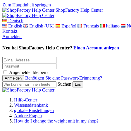
Zum Hauptinhalt springen
ShopFactory Help Center
Deutsch
English
English (UK)
Español
Français
Italiano
Ne
Kontakt
Anmelden
Neu bei ShopFactory Help Center?
Einen Account anlegen
Angemeldet bleiben?
Benötigen Sie eine Passwort-Erinnerung?
Suchen
Hilfe-Center
Wissensdatenbank
globale Einstellungen
Andere Fragen
How do I change the weight unit in my shop?